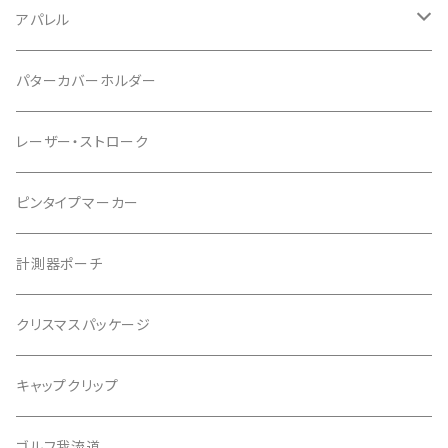
パッケージ
アパレル
ポケットタイプ
Tシャツ
パターカバーホルダー
マグネットタイプ
レーザー・ストローク
ゆかちんまるマーカー
ピンタイプマーカー
キャサリンマーカー
計測器ポーチ
もちけんマーカー
クリスマスパッケージ
バッファローゴルフ
キャップクリップ
ゴルフ我流道