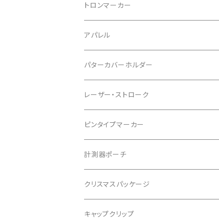
トロンマーカー
パッケージ
アパレル
ポケットタイプ
Tシャツ
パターカバーホルダー
マグネットタイプ
レーザー・ストローク
ゆかちんまるマーカー
ピンタイプマーカー
キャサリンマーカー
計測器ポーチ
もちけんマーカー
クリスマスパッケージ
バッファローゴルフ
キャップクリップ