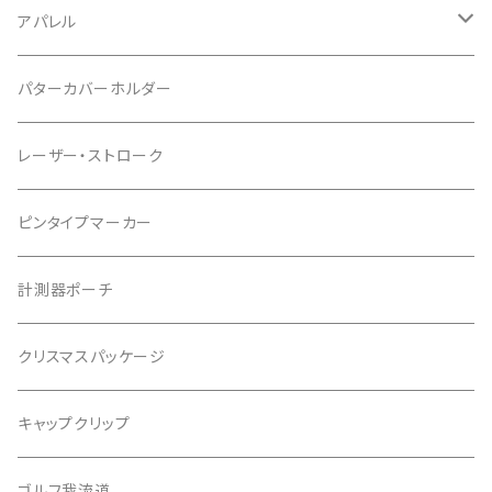
パッケージ
アパレル
ポケットタイプ
Tシャツ
パターカバーホルダー
マグネットタイプ
レーザー・ストローク
ゆかちんまるマーカー
ピンタイプマーカー
キャサリンマーカー
計測器ポーチ
もちけんマーカー
クリスマスパッケージ
バッファローゴルフ
キャップクリップ
ゴルフ我流道