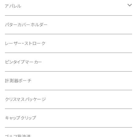
パッケージ
アパレル
ポケットタイプ
Tシャツ
パターカバーホルダー
マグネットタイプ
レーザー・ストローク
ゆかちんまるマーカー
ピンタイプマーカー
キャサリンマーカー
計測器ポーチ
もちけんマーカー
クリスマスパッケージ
バッファローゴルフ
キャップクリップ
ゴルフ我流道