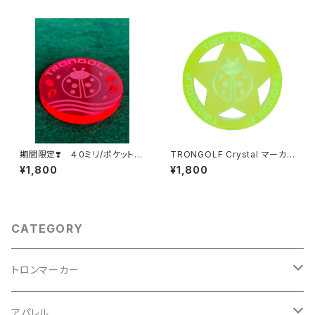
期間限定❣️ ４０ミリ/ポケット
TRONGOLF Crystal マーカ
サクラデザイン
ー／スター
¥1,800
¥1,800
CATEGORY
トロンマーカー
パッケージ
アパレル