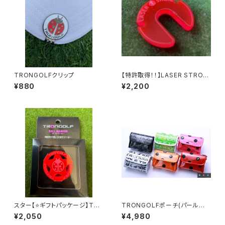
TRONGOLFクリップ
【特許取得！！】LASER STROK
E/レーザー ストローク versio
¥880
¥2,200
n２.５
スター【⭐️ギフトパッケージ】TR
TRONGOLFポーチ(パールホ
ONGOLF Crystal /トロンゴル
ワイト・ブラック)
¥2,050
¥4,980
フ クリスタル/スター