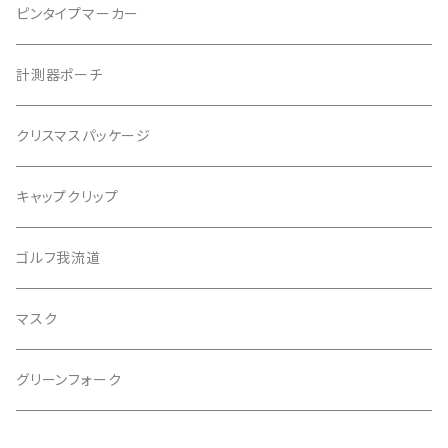
ゆかちんまるマーカー
ピンタイプマーカー
キャサリンマーカー
計測器ポーチ
もちけんマーカー
クリスマスパッケージ
バッファローゴルフ
キャップクリップ
ゴルフ我流道
マスク
グリーンフォーク