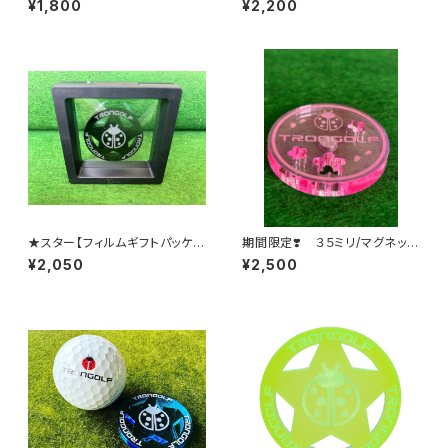
¥1,800
¥2,200
★スター【フィルムギフトパッケー
期間限定❣️ ３５ミリ/マグネッ
ジ】
ト サクラデザイン
¥2,050
¥2,500