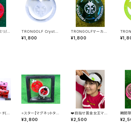
ミリ/ポ
TRONGOLF Crystal
TRONGOLFマーカ
TRON
ザイン
マーカー／ハート
ー スター/スカイブル
マーカ
¥1,800
¥1,800
¥1,8
ー
ーチ(パ
⭐️スター【マグネットタイ
❤️目指せ賞金女王マー
期間限
ック)
プ➕クリップ パッケー
カー(マグネット) byキ
グネッ
¥3,800
¥2,500
¥2,5
ジ】
ャサリン❤️
ン