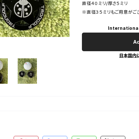
直径４０ミリ/厚さ５ミリ
※直径３５ミリもご用意がご
Internationa
Ad
日本国内