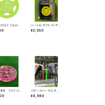
GOLF Crystal
ハート【⭐️ギフトパッケー
ー／スター
ジ】TRONGOLF Crys
00
¥2,050
tal /トロンゴルフ クリ
スタル/ハート
定❣️ ３５ミリ/マ
パターカバーホルダー
ト サクラデザイ
（レッド・グリーン・ピン
00
¥4,980
ク・パープル）