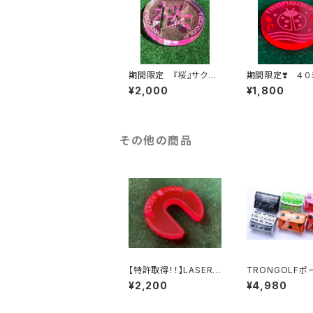
期間限定 『桜』サクラ
期間限定❣️ ４０
漢字デザイン
ケット サクラデ
¥2,000
¥1,800
その他の商品
【特許取得！！】LASER
TRONGOLFポ
STROKE/レーザー ス
ールホワイト・ブラ
¥2,200
¥4,980
トローク version２.５