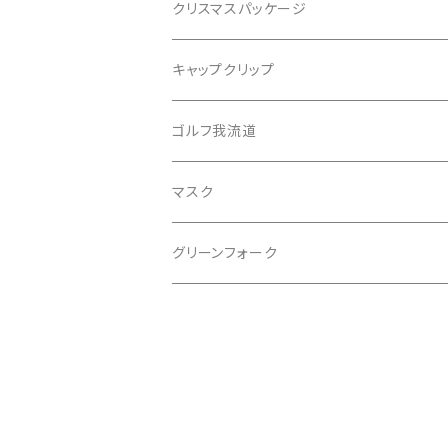
もちけんマーカー
クリスマスパッケージ
バッファローゴルフ
キャップクリップ
ゴルフ我流道
マスク
グリーンフォーク