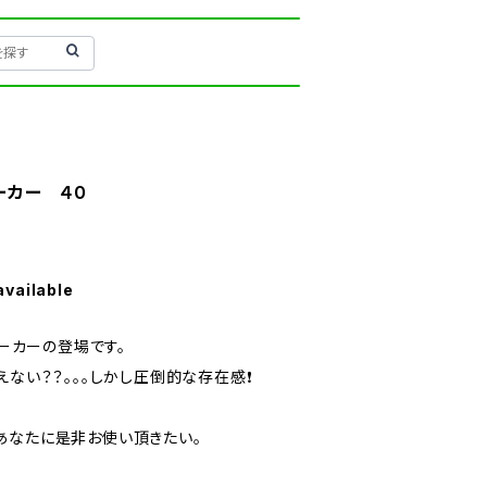
マーカー ４０
available
マーカーの登場です。
ない？？。。。しかし圧倒的な存在感❗️
なあなたに是非お使い頂きたい。