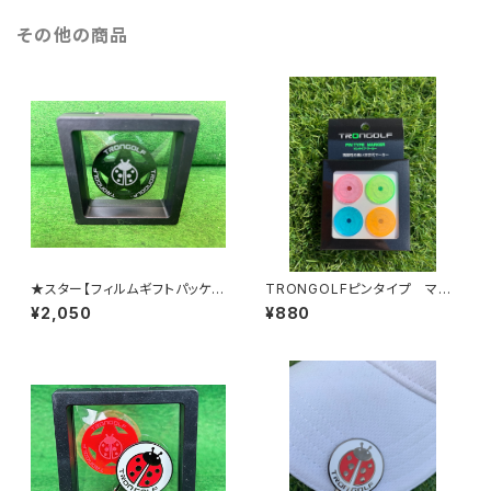
その他の商品
★スター【フィルムギフトパッケー
TRONGOLFピンタイプ マー
ジ】
カー(４個セット)
¥2,050
¥880