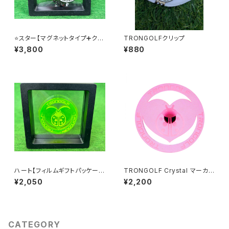
⭐️スター【マグネットタイプ➕クリ
TRONGOLFクリップ
ップ パッケージ】
¥3,800
¥880
ハート【フィルムギフトパッケー
TRONGOLF Crystal マーカ
ジ】
ー／マグネット／ ハート
¥2,050
¥2,200
CATEGORY