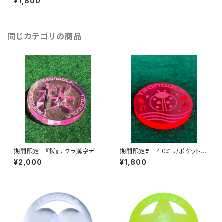
¥1,800
同じカテゴリの商品
期間限定 『桜』サクラ漢字デザ
期間限定❣️ ４０ミリ/ポケット
イン
サクラデザイン
¥2,000
¥1,800