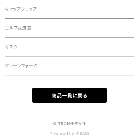
バッファローゴルフ
キャップクリップ
ゴルフ我流道
マスク
グリーンフォーク
商品一覧に戻る
© TRON株式会社
Powered by