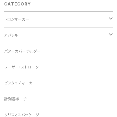
CATEGORY
トロンマーカー
パッケージ
アパレル
ポケットタイプ
Tシャツ
パターカバーホルダー
マグネットタイプ
レーザー・ストローク
ゆかちんまるマーカー
ピンタイプマーカー
キャサリンマーカー
計測器ポーチ
もちけんマーカー
クリスマスパッケージ