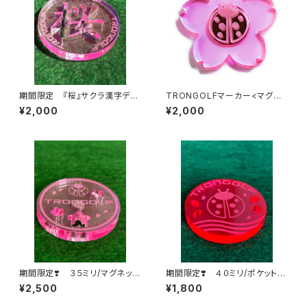
期間限定 『桜』サクラ漢字デザ
TRONGOLFマーカー<マグネ
イン
ット>(サクラ)
¥2,000
¥2,000
期間限定❣️ ３５ミリ/マグネッ
期間限定❣️ ４０ミリ/ポケット
ト サクラデザイン
サクラデザイン
¥2,500
¥1,800