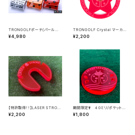
TRONGOLFポーチ(パールホ
TRONGOLF Crystal マーカ
ワイト・ブラック)
ー／マグネット／ スター
¥4,980
¥2,200
【特許取得！！】LASER STROK
期間限定❣️ ４０ミリ/ポケット
E/レーザー ストローク versio
サクラデザイン
¥2,200
¥1,800
n２.５