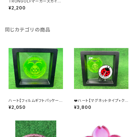
TRONGOLFマーカースカイブ
ルー スター/マグネットタイプ
¥2,200
同じカテゴリの商品
ハート【フィルムギフトパッケー
❤️ハート【マグネットタイプ+クリ
ジ】
ップ パッケージ】
¥2,050
¥3,800