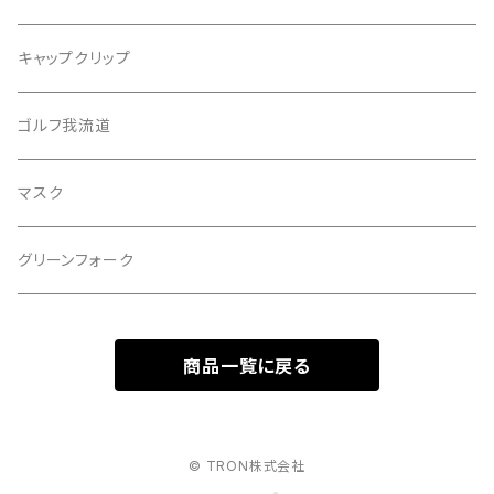
バッファローゴルフ
キャップクリップ
ゴルフ我流道
マスク
グリーンフォーク
商品一覧に戻る
© TRON株式会社